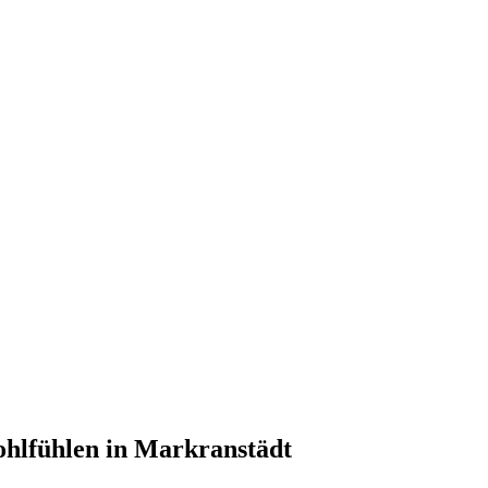
hl­füh­len in
Markranstädt